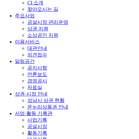
CI 소개
찾아오시는 길
주요사업
공설시장 관리운영
상권 지원
소상공인 지원
이용서비스
대관안내
의견접수
알림공간
공지사항
언론보도
경영공시
자료실
상권·시장 안내
성남시 상권 현황
온누리상품권 안내
사업·활동 기록관
사업기록
공설시장
활동기록