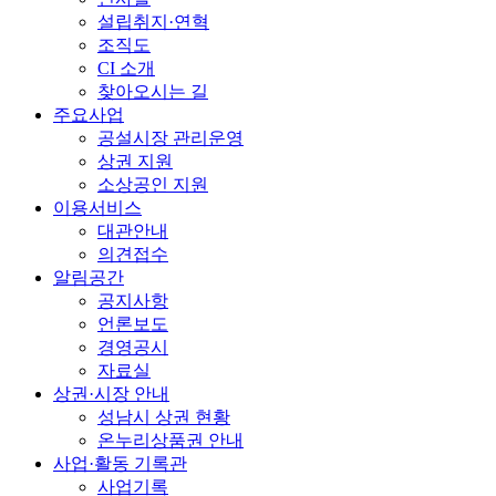
설립취지·연혁
조직도
CI 소개
찾아오시는 길
주요사업
공설시장 관리운영
상권 지원
소상공인 지원
이용서비스
대관안내
의견접수
알림공간
공지사항
언론보도
경영공시
자료실
상권·시장 안내
성남시 상권 현황
온누리상품권 안내
사업·활동 기록관
사업기록