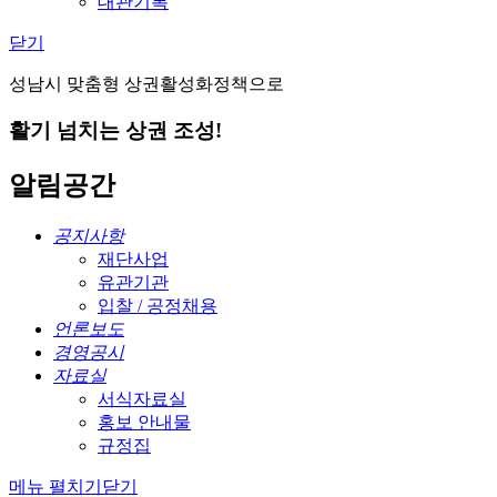
대관기록
닫기
성남시 맞춤형 상권활성화정책으로
활기 넘치는 상권 조성!
알림공간
공지사항
재단사업
유관기관
입찰 / 공정채용
언론보도
경영공시
자료실
서식자료실
홍보 안내물
규정집
메뉴 펼치기
닫기