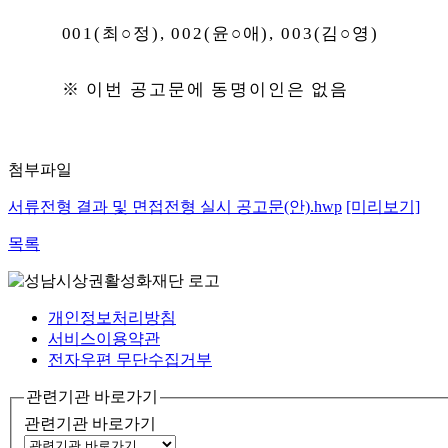
001(
최
○
정
), 002(
윤
○
애
), 003(
김
○
영
)
※
이번 공고문에 동명이인은 없음
첨부파일
서류전형 결과 및 면접전형 실시 공고문(안).hwp
[미리보기]
목록
개인정보처리방침
서비스이용약관
전자우편 무단수집거부
관련기관 바로가기
관련기관 바로가기