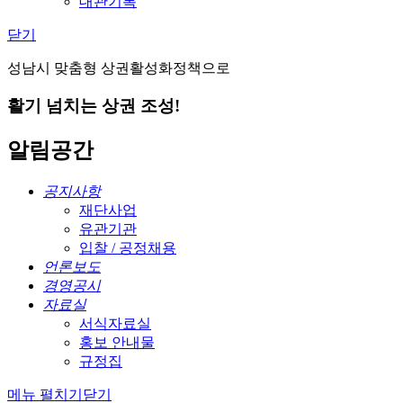
대관기록
닫기
성남시 맞춤형 상권활성화정책으로
활기 넘치는 상권 조성!
알림공간
공지사항
재단사업
유관기관
입찰 / 공정채용
언론보도
경영공시
자료실
서식자료실
홍보 안내물
규정집
메뉴 펼치기
닫기