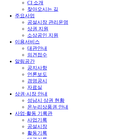
CI 소개
찾아오시는 길
주요사업
공설시장 관리운영
상권 지원
소상공인 지원
이용서비스
대관안내
의견접수
알림공간
공지사항
언론보도
경영공시
자료실
상권·시장 안내
성남시 상권 현황
온누리상품권 안내
사업·활동 기록관
사업기록
공설시장
활동기록