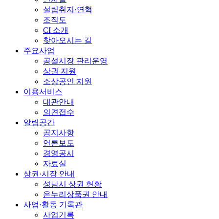
설립취지·연혁
조직도
CI 소개
찾아오시는 길
주요사업
공설시장 관리운영
상권 지원
소상공인 지원
이용서비스
대관안내
의견접수
알림공간
공지사항
언론보도
경영공시
자료실
상권·시장 안내
성남시 상권 현황
온누리상품권 안내
사업·활동 기록관
사업기록