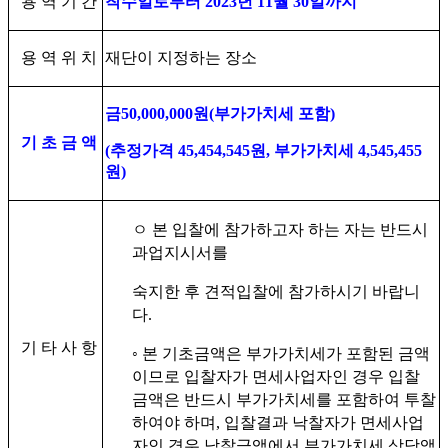
용 역 기 간
착수일로부터
2023
년
11
월
30
일까지
용 역 위 치
재단이 지정하는 장소
금
50,000,000
원
(
부가가치세 포함
)
기 초 금 액
(
추정가격
45,454,545
원
,
부가가치세
4,545,455
원
)
ㅇ
본 입찰에 참가하고자 하는 자는 반드시
과업지시서를
숙지한 후 견적입찰에 참가하시기 바랍니
다
.
기 타 사 항
◦
본 기초금액은 부가가치세가 포함된 금액
이므로 입찰자가 면세사업자인 경우 입찰
금액은 반드시 부가가치세를 포함하여 투찰
하여야 하며
,
입찰결과 낙찰자가 면세사업
자인 경우 낙찰금액에서 부가가치세 상당액