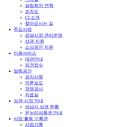
설립취지·연혁
조직도
CI 소개
찾아오시는 길
주요사업
공설시장 관리운영
상권 지원
소상공인 지원
이용서비스
대관안내
의견접수
알림공간
공지사항
언론보도
경영공시
자료실
상권·시장 안내
성남시 상권 현황
온누리상품권 안내
사업·활동 기록관
사업기록