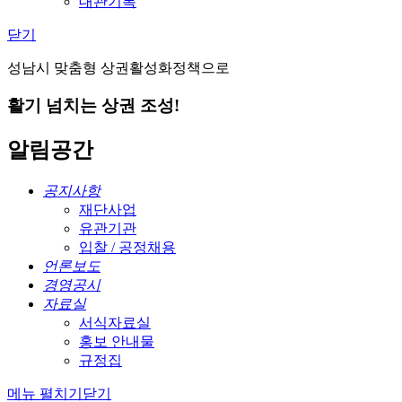
대관기록
닫기
성남시 맞춤형 상권활성화정책으로
활기 넘치는 상권 조성!
알림공간
공지사항
재단사업
유관기관
입찰 / 공정채용
언론보도
경영공시
자료실
서식자료실
홍보 안내물
규정집
메뉴 펼치기
닫기