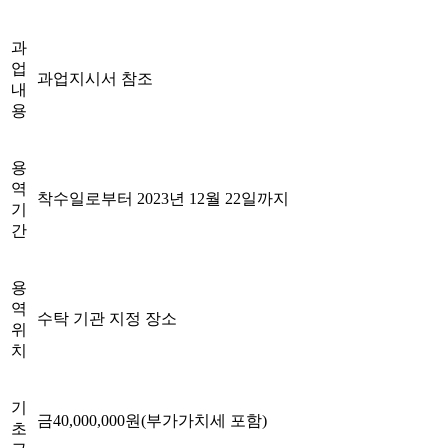
과
업
과업지시서 참조
내
용
용
역
착수일로부터 2023년 12월 22일까지
기
간
용
역
수탁 기관 지정 장소
위
치
기
금40,000,000원(부가가치세 포함)
초