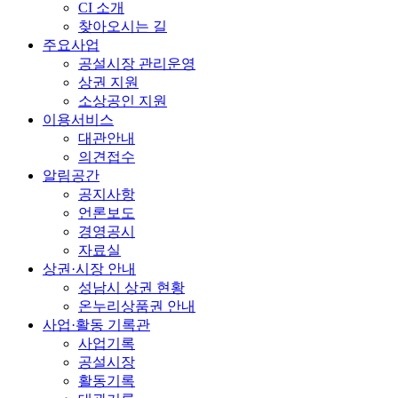
CI 소개
찾아오시는 길
주요사업
공설시장 관리운영
상권 지원
소상공인 지원
이용서비스
대관안내
의견접수
알림공간
공지사항
언론보도
경영공시
자료실
상권·시장 안내
성남시 상권 현황
온누리상품권 안내
사업·활동 기록관
사업기록
공설시장
활동기록