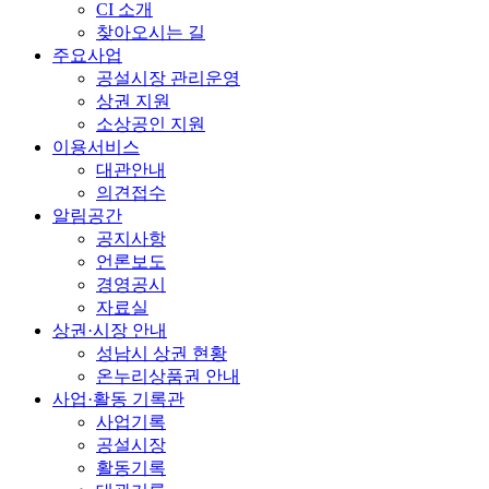
CI 소개
찾아오시는 길
주요사업
공설시장 관리운영
상권 지원
소상공인 지원
이용서비스
대관안내
의견접수
알림공간
공지사항
언론보도
경영공시
자료실
상권·시장 안내
성남시 상권 현황
온누리상품권 안내
사업·활동 기록관
사업기록
공설시장
활동기록