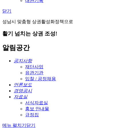
대관기록
닫기
성남시 맞춤형 상권활성화정책으로
활기 넘치는 상권 조성!
알림공간
공지사항
재단사업
유관기관
입찰 / 공정채용
언론보도
경영공시
자료실
서식자료실
홍보 안내물
규정집
메뉴 펼치기
닫기