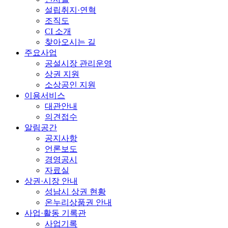
설립취지·연혁
조직도
CI 소개
찾아오시는 길
주요사업
공설시장 관리운영
상권 지원
소상공인 지원
이용서비스
대관안내
의견접수
알림공간
공지사항
언론보도
경영공시
자료실
상권·시장 안내
성남시 상권 현황
온누리상품권 안내
사업·활동 기록관
사업기록